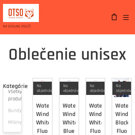
NA DIZAJNE ZÁLEŽÍ
Oblečenie unisex
Kategórie
Na
Na
Na
Na
objednávku
objednávku
objednávku
objednávk
Všetky
produkty
Waterproof
Waterproof
Waterproof
Waterp
Bundy
Windbreaker
Windbreaker
Windbreaker
Windbr
White
White
White
Black
Mikiny
Fluo
Blue
Fluo
Fluo