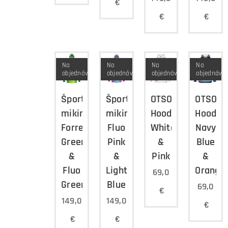
€
€
€
Na
Na
Na
Na
objednávku
objednávku
objednávku
objednávk
Športová
Športová
OTSO
OTSO
mikina
mikina
Hoodie
Hoodie
Forrest
Fluo
White
Navy
Green
Pink
&
Blue
&
&
Pink
&
Fluo
Light
Orange
69,0
Green
Blue
69,0
€
149,0
149,0
€
€
€