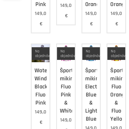
Pink
Orange
Orange
149,0
149,0
149,0
149,0
€
€
€
€
Na
Na
Na
Na
objednávku
objednávku
objednávku
objednávk
Waterproof
Športová
Športová
Športo
Windbreaker
mikina
mikina
mikina
Black
Fluo
Electric
Fluo
Fluo
Pink
Blue
Orange
Pink
&
&
&
White
Light
Fluo
149,0
Blue
Yellow
149,0
€
149,0
149,0