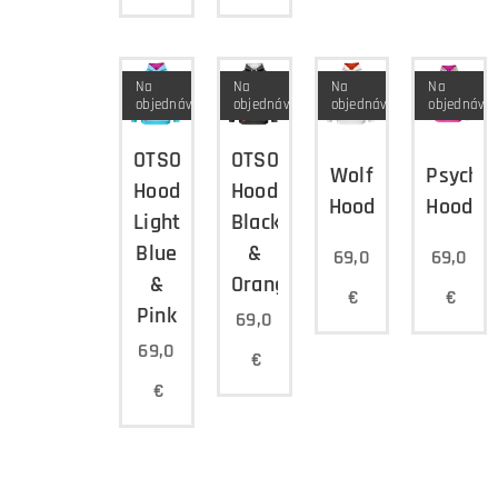
Na
Na
Na
Na
objednávku
objednávku
objednávku
objednávk
OTSO
OTSO
Wolf
Psyched
Hoodie
Hoodie
Hoodie
Hoodie
Light
Black
Blue
&
69,0
69,0
&
Orange
€
€
Pink
69,0
69,0
€
€