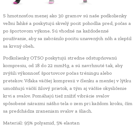
S hmotnosťou menej ako 30 gramov sú naše podkolienky
veľmi ľahké a poskytujú skvelý pocit pohodlia pred, počas a
po športovom výkone. Sú vhodné na každodenné
používanie, aby sa zabránilo pocitu unavených nôh a zlepšil
sa krvný obeh.
Podkolienky OTSO poskytujú stredne odstupňovanú
kompresiu, od 18 do 22 mmHg, a sú navrhnuté tak, aby
zvýšili výkonnosť športovcov počas tréningu alebo
pretekov. Vďaka väčšej kompresii v členku a menšej v lýtku
umožňujú väčší žilový prietok, a tým aj väčšie okysličenie
krvi a svalov. Pomáhajú tiež znížiť vibrácie svalov
spôsobené nárazmi nášho tela o zem pri každom kroku, čím
sa predchádza zraneniam svalov a šliach.
Materiál: 95% polyamid, 5% elastan