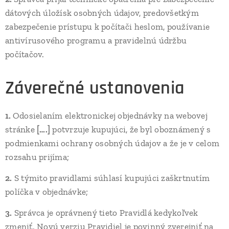
dátových úložísk osobných údajov, predovšetkým
zabezpečenie prístupu k počítači heslom, používanie
antivírusového programu a pravidelnú údržbu
počítačov.
Záverečné ustanovenia
1.
Odosielaním elektronickej objednávky na webovej
stránke
[….]
potvrzuje kupujúci, že byl oboznámený s
podmienkami ochrany osobných údajov a že je v celom
rozsahu prijíma;
2.
S týmito pravidlami súhlasí kupujúci zaškrtnutím
políčka v objednávke;
3.
Správca je oprávnený tieto Pravidlá kedykoľvek
zmeniť. Novú verziu Pravidiel je povinný zverejniť na